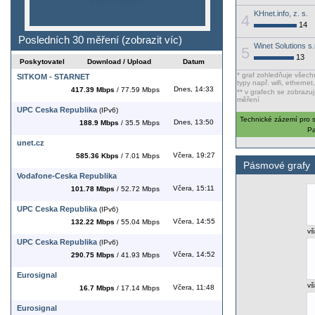
www.eurosignal.cz
KHnet.info, z. s.
4
14
Posledních 30 měření (
zobrazit víc
)
Winet Solutions s.
5
13
Poskytovatel
Download / Upload
Datum
* graf zohledňuje všechn
SITKOM - STARNET
typy např. wifi, ethernet
Dnes, 14:33
417.39 Mbps
/ 77.59 Mbps
** v grafech se zobrazuj
měření
UPC Ceska Republika
(IPv6)
Technické zázemí pro 
Dnes, 13:50
188.9 Mbps
/ 35.5 Mbps
Pa
unet.cz
Včera, 19:27
585.36 Kbps
/ 7.01 Mbps
Pásmové grafy
Vodafone-Ceska Republika
Včera, 15:11
101.78 Mbps
/ 52.72 Mbps
UPC Ceska Republika
(IPv6)
Včera, 14:55
132.22 Mbps
/ 55.04 Mbps
vš
UPC Ceska Republika
(IPv6)
Včera, 14:52
290.75 Mbps
/ 41.93 Mbps
Eurosignal
vš
Včera, 11:48
16.7 Mbps
/ 17.14 Mbps
Eurosignal