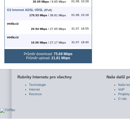
01.08. 10:29
30.09 Mbps
/ 9.65 Mbps
O2 Internet ADSL-VDSL
(IPv6)
01.08. 10:18
170.53 Mbps
/ 38.81 Mbps
voda.cz
31.07. 18:55
20.94 Mbps
/ 27.65 Mbps
voda.cz
31.07. 18:40
10.06 Mbps
/ 27.17 Mbps
Průměr download:
75.69 Mbps
Průměr upload:
21.81 Mbps
Rubriky Internetu pro všechny
Naše další pr
Technologie
Naše ko
Internet
VoIP
Recenze
Projekty
O nás