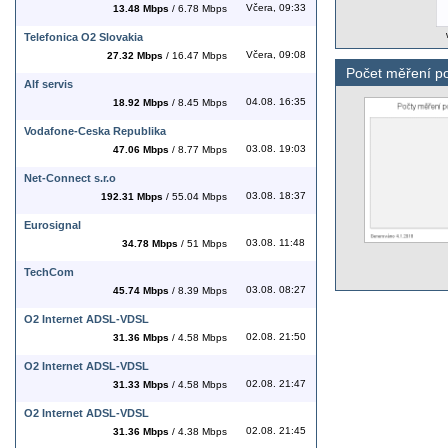
Včera, 09:33
13.48 Mbps
/ 6.78 Mbps
Telefonica O2 Slovakia
Včera, 09:08
27.32 Mbps
/ 16.47 Mbps
Počet měření po
Alf servis
04.08. 16:35
18.92 Mbps
/ 8.45 Mbps
Vodafone-Ceska Republika
03.08. 19:03
47.06 Mbps
/ 8.77 Mbps
Net-Connect s.r.o
03.08. 18:37
192.31 Mbps
/ 55.04 Mbps
Eurosignal
03.08. 11:48
34.78 Mbps
/ 51 Mbps
TechCom
03.08. 08:27
45.74 Mbps
/ 8.39 Mbps
O2 Internet ADSL-VDSL
02.08. 21:50
31.36 Mbps
/ 4.58 Mbps
O2 Internet ADSL-VDSL
02.08. 21:47
31.33 Mbps
/ 4.58 Mbps
O2 Internet ADSL-VDSL
02.08. 21:45
31.36 Mbps
/ 4.38 Mbps