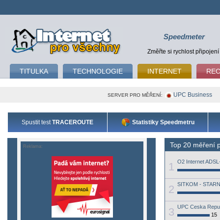
Speedmeter
Změřte si rychlost připojení
TITULKA
TECHNOLOGIE
INTERNET
RE
UPC Business
SERVER PRO MĚŘENÍ:
Spustit test
TRACEROUTE
Statistiky Speedmetru
Top 20 měření p
Reklama:
O2 Internet ADS
1
SITKOM - STAR
2
UPC Ceska Repub
3
15